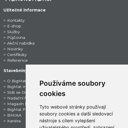
Užitečné informace
Kontakty
E-shop
Služby
Půjčovna
Akční nabídka
Novinky
Certifikáty
Reference
Stavebniny BigMat
O BigMat CZ
Používáme soubory
BigMat International
cookies
Stát se členem
Nadační fond BigMat CZ
Magazín BigNews
Tyto webové stránky používají
BigMat ProSport
soubory cookies a další sledovací
BMIAA
nástroje s cílem vylepšení
Kariéra
uživatelského prostředí, zobrazení